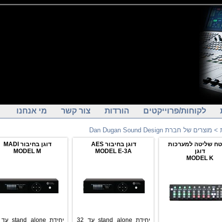
לקוחות/פרוייקטים
הורדות
צור קשר
מי אנחנו
> מוצרים של חברת Dan Dugan Sound Design
ח שליטה למערכות
דוגן בחיבור AES
דוגן בחיבור MADI
דוגן
MODEL E-3A
MODEL M
MODEL K
יחידת stand alone עד 32