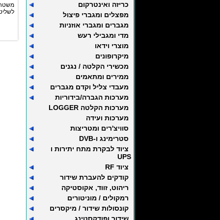
כריזה ואינטרקום
משטח 
לשליטה 
מפצלים ומגברי פיצול
מגברים ומגברי אוזניות
מדי ומגבילי רעש
מוצרי וידאו
מיקרופונים
מכשירי הקלטה / נגנים
ממירים ומתאמים
מעבדי צליל וקדם מגברים
מערכות הגברה/בידוריות
מערכות הקלטה LOGGER
מערכות ועידה
סוויצ'רים ומטריצות
סטרימינג ו-DVB
ציוד לבקרת מתח יתירות ו
UPS
ציוד RF
קודקים להעברת שידור
ריהוט, זווד, אקוסטיקה
רמקולים / מוניטורים
קונסולות שידור / מיקסרים
שידור ופודקסטינג