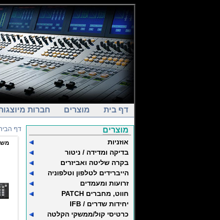
דף בית
מוצרים
חברות מיוצגות
דף הבית
מוצרים
אוזניות
משט
בדיקה ומדידה / ניטור
בקרה שליטה ואביזרים
הייברידים לטלפון וטלפוניה
זרועות ומעמדים
חווט, מחברים PATCH
יחידות שדרים / IFB
כרטיסי קול/ממשקי הקלטה