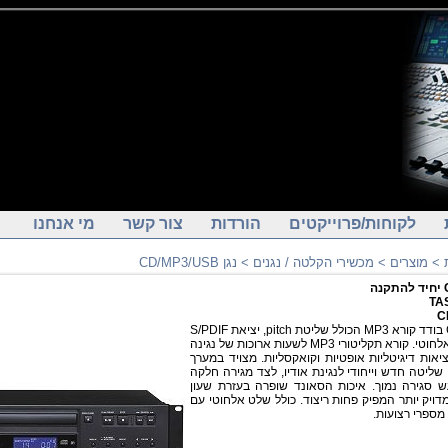
לקוחות/פרוייקטים
הורדות
צור קשר
מי אנחנו
>
מוצרים
>
מכשירי הקלטה / נגנים
>
נגן CD/MP3/USB
TA
C
נגן CD בודד קורא MP3 הכולל שליטת pitch, יציאת S/PDIF
ושלט אלחוטי. קורא תקליטורי MP3 לשעות ארוכות של נגינה
יציאות דיגיטליות אופטיות וקואקסליות. מצויד במערך
 שליטה חדש וייחודי לנגינת אודיו, לצד מגירה חלקה
 סגירה נמוך. איכות הסאונד שופרה בעזרת שעון
מדויק יותר המפיק פחות ריצוד. כולל שלט אלחוטי עם
מספרי רצועות.