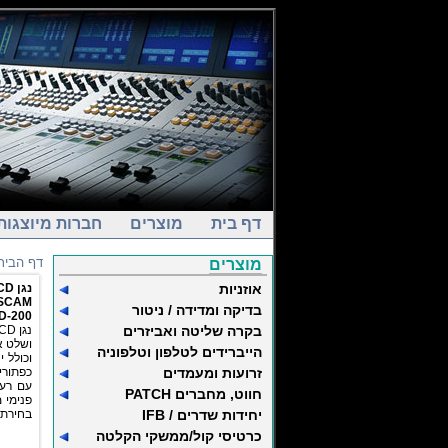
דף בית
מוצרים
חברות מיוצגות
דף הבית
מוצרים
אוזניות
נגן CD יחיד להתקנה
SCAM
בדיקה ומדידה / ניטור
D-200
בקרה שליטה ואביזרים
הייברידים לטלפון וטלפוניה
וכולל 
זרועות ומעמדים
כפתורי
עם רעש
חווט, מחברים PATCH
פנימי 
יחידות שדרים / IFB
בחירת 
כרטיסי קול/ממשקי הקלטה