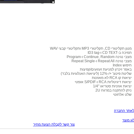
מנגן תקליטורי CD, תקליטורי MP3 ותקליטורי קבצי WAV
תמיכה ב-CD TEXT ו-ID3 tag
מצבי נגינה Continue, Random ו-Program
מצבי נגינה Repeat All ו-Repeat Single
חיפוש Index
באפר זיכרון למניעת זעזועים/קפיצות
שליטת פיטצ' +/-12% (ליציאות האנלוגיות בלבד)
יציאות קו RCA לא מאוזנות
יציאות דיגיטליות RCA ו-S/PDIF אופטי
יציאת אוזניות סטריאו "1/4
ניתן להתקנה במרווח 2U
שלט אלחוטי
לאתר החברה
ג מוצר
צור קשר לקבלת הצעת מחיר