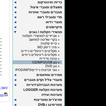
כריזה ואינטרקום
מפצלים ומגברי פיצול
מגברים ומגברי אוזניות
מדי ומגבילי רעש
מוצרי וידאו
מיקרופונים
מכשירי הקלטה / נגנים
» אביזרים למכשירי הקלטה
» בקרי שליטה למחשב
» טייפ קלטות
» מיני דיסק MD
» מקליטים דיגיטליים ניידים
» מקליטים דיגיטלים נייחים
» נגינה מיידית
» נגן CD/MP3/USB
» נגן DVD
» נגני זכרונות ניידים/IPOD/MP3
ממירים ומתאמים
מעבדי צליל וקדם מגברים
מערכות הגברה/בידוריות
קישור 
מערכות הקלטה LOGGER
מערכות ועידה
קטלו
סוויצ'רים ומטריצות
סטרימינג ו-DVB