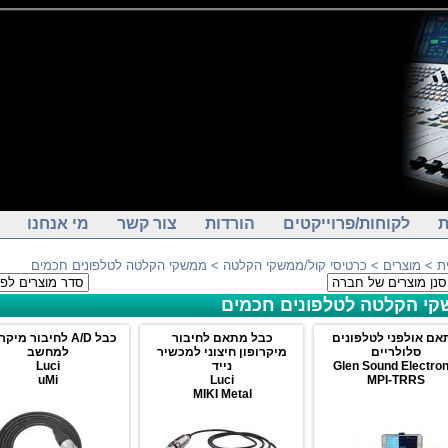
ת
לקוחות/פרוייקטים
הורדות
צור קשר
מי אנחנו
ת
>
מוצרים
>
כרטיסי קול/ממשקי הקלטה
> ממשקי הקלטה לטלפונים חכמים
י הקלטה לטלפונים חכמים
אם אולפני לטלפונים
כבל מתאם לחיבור
כבל A/D לחיבור מיק
סלולריים
מיקרופון חיצוני למכשיר
למחשב
Glen Sound Electron
נייד
Luci
uMi
Luci
MPI-TRRS
MIKI Metal