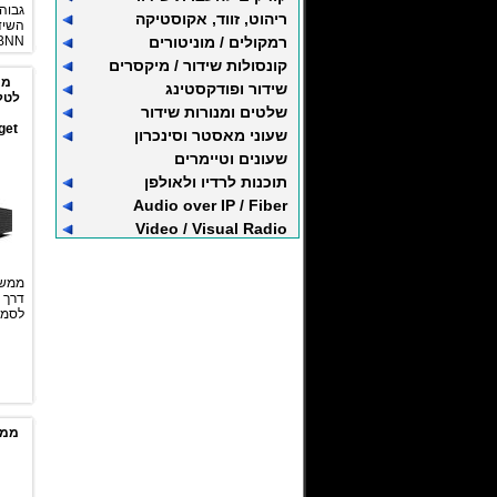
גבוה
ריהוט, זווד, אקוסטיקה
רמקולים / מוניטורים
מתאים 
קונסולות שידור / מיקסרים
ממ
שידור ופודקסטינג
לטלפון
שלטים ומנורות שידור
get
שעוני מאסטר וסינכרון
שעונים וטיימרים
תוכנות לרדיו ולאולפן
Audio over IP / Fiber
Video / Visual Radio
ממשק
לסמר
ממש