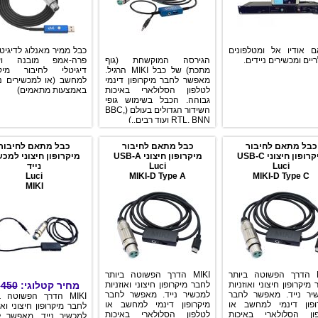
 אודיו אל ומטלפונים
כבל ממיר מאנלוג לדיגיט
יים ומכשירים ניידים.
הגירסה המוקשחת (גוף
פרה-אמפ מובנה ועי
מתכת) של כבל MIKI הרגיל.
דיגיטלי לחיבור מיקר
מאפשר לחבר מיקרופון דינמי
למחשב (או למכשירים ני
לטלפון הסלולארי באיכות
באמצעות מתאמים)
גבוהה. הכבל בשימוש גופי
השידור הגדולים בעולם (BBC,
RTL, BNN ועוד רבים..)
כבל מתאם לחיבור
כבל מתאם לחיבור
כבל מתאם לחיבור
רופון חיצוני USB-C
מיקרופון חיצוני USB-A
מיקרופון חיצוני למכש
Luci
Luci
נייד
Luci
MIKI-D Type A
MIKI-D Type C
MIKI
MIKI הדרך הפשוטה ביותר
MIKI הדרך הפשוטה ביותר
מיקרופון חיצוני ואוזניות
לחבר מיקרופון חיצוני ואוזניות
מחיר קטלוגי:
450
₪
יר נייד. מאפשר לחבר
למכשיר נייד. מאפשר לחבר
MIKI הדרך הפשוטה ב
ופון דינמי למחשב או
מיקרופון דינמי למחשב או
לחבר מיקרופון חיצוני ואו
ון הסלולארי באיכות
לטלפון הסלולארי באיכות
למכשיר נייד. מאפשר 