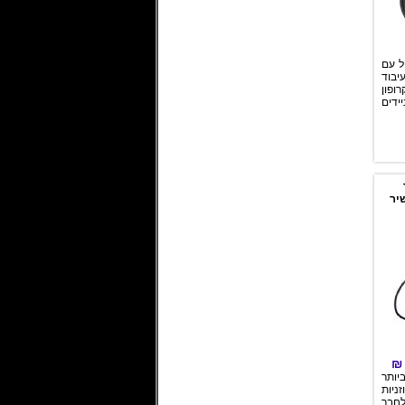
ל עם
בוד
ופון
ידים
יר
יותר
זניות
לחבר