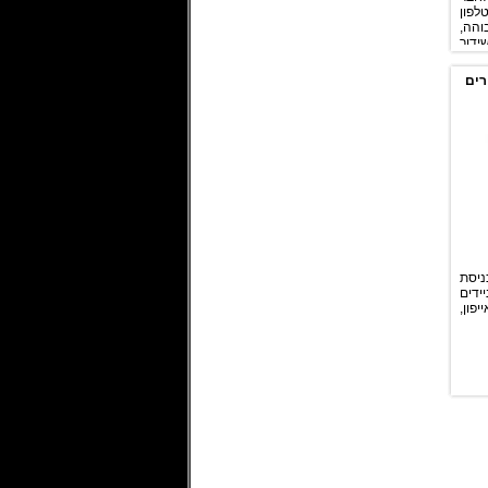
פון
הה,
ידור
(BBC, RTL,
תרון
ים
כיל
מגבר מיקרופון (Pre amp)
מובנה המספק הגבר של Gain
ללות.
חירת 3 מצבים: Hi, Lo
10 dB או כניסת Line -40 dB.
3 מ"מ (שקע
ים).
יסת
ידים
פון,