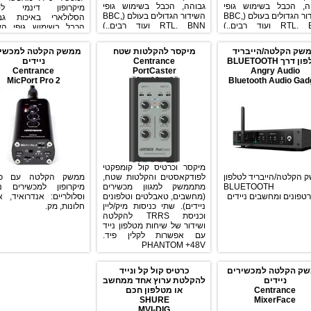
ה, הכבל בשימוש גופי
גבוהה, הכבל בשימוש גופי
מיקרופון דינמי לטל
השידור הגדולים בעולם (BBC,
השידור הגדולים בעולם (BBC,
הסלולארי באיכות גבו
RTL, BNN ועוד רבים..)
RTL, BNN ועוד רבים..)
הכבל בשימוש גופי הש
לשקע USB-C.
מתאים לשקע USB-A, ניתן
הגדולים בעולם 
לחיבור לאייפון ואנדרואיד
BNN ועוד רבים..) פ
שק הקלטה/הייבריד
מיקסר להקלטות שטח
ממשק הקלטה למכשיר
באמצעות מתאמים.
מושלם לכתבי שטח, מ
 דרך BLUETOOTH
Centrance
ניידים
Centrance
PortCaster
Angry Audio
MicPort Pro 2
Bluetooth Audio Gad
+7 dB, ללא צורך בסו
מתג לב
מתאים לשקע .5
סטנדרטי בטלפונים חכמ
תוצרת הולנד.
מיקסר וכרטיס קול קומפקטי
 הקלטה/הייבריד לטלפון
לפודקאסטים והקלטות שטח,
ממשק הקלטה עם כנ
דרך BLUETOOTH
מתממשק למגוון מכשירים
מיקרופון למכשירים ני
טפונים ומחשבים ניידים
(מחשבים, טאבלטים וטלפונים
וסלולריים: אנדרואיד, איי
ניידים). שתי כניסות מיק/ליין
חלונות, מק.
וכניסת TRRS להקלטה
ושידור של שיחות מטלפון נייד
עם אפשרות לקלין פיד.
PHANTOM +48V
ק הקלטה למכשירים
כרטיס קול קל ונייד
ניידים
להקלטת ערוץ אחד ממחשב
Centrance
או מטלפון חכם
SHURE
MixerFace
MVI-DIG