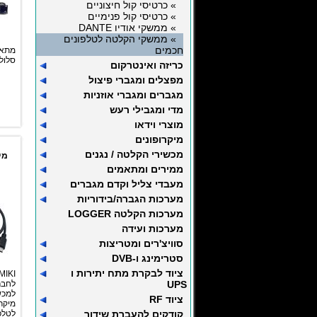
» כרטיסי קול חיצוניים
» כרטיסי קול פנימיים
» ממשקי אודיו DANTE
» ממשקי הקלטה לטלפונים
חכמים
מתאם
סלולר
כריזה ואינטרקום
מפצלים ומגברי פיצול
מגברים ומגברי אוזניות
מדי ומגבילי רעש
מוצרי וידאו
מיקרופונים
מכשירי הקלטה / נגנים
מיק
ממירים ומתאמים
מעבדי צליל וקדם מגברים
מערכות הגברה/בידוריות
מערכות הקלטה LOGGER
מערכות ועידה
סוויצ'רים ומטריצות
סטרימינג ו-DVB
ציוד לבקרת מתח יתירות ו
UPS
לחבר 
למכש
ציוד RF
מיקר
קודקים להעברת שידור
לטלפ