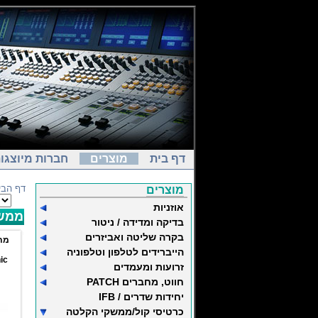
דף בית
מוצרים
חברות מיוצגו
דף הבי
מוצרים
אוזניות
ממשק
בדיקה ומדידה / ניטור
בקרה שליטה ואביזרים
מת
הייברידים לטלפון וטלפוניה
ic
זרועות ומעמדים
חווט, מחברים PATCH
יחידות שדרים / IFB
כרטיסי קול/ממשקי הקלטה