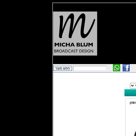
רופון