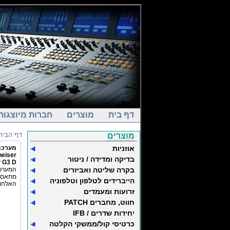
דף בית
מוצרים
חברות מיוצגות
דף הבית
מוצרים
אוזניות
מערכת 
eiser
בדיקה ומדידה / ניטור
 G3 D
בקרה שליטה ואביזרים
המערכת 
מתאם 
הייברידים לטלפון וטלפוניה
האלחוט
זרועות ומעמדים
חווט, מחברים PATCH
יחידות שדרים / IFB
כרטיסי קול/ממשקי הקלטה