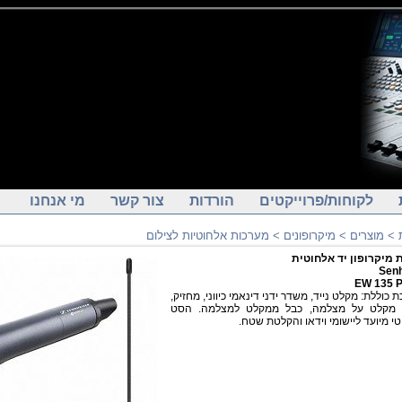
לקוחות/פרוייקטים
הורדות
צור קשר
מי אנחנו
>
מוצרים
>
מיקרופונים
>
מערכות אלחוטיות לצילום
מיקרופון יד אלחוטית
Senh
EW 135 P
כוללת: מקלט נייד, משדר ידני דינאמי כיווני, מחזיק,
מקלט על מצלמה, כבל ממקלט למצלמה. הסט
י מיועד ליישומי וידאו והקלטת שטח.