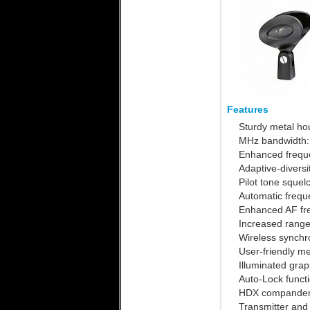
Features
Sturdy metal hou
Enhanced freque
Adaptive-diversi
Pilot tone squel
Automatic frequ
Enhanced AF fr
Increased range 
Wireless synchro
User-friendly m
Illuminated grap
Auto-Lock functi
HDX compander f
Transmitter and 