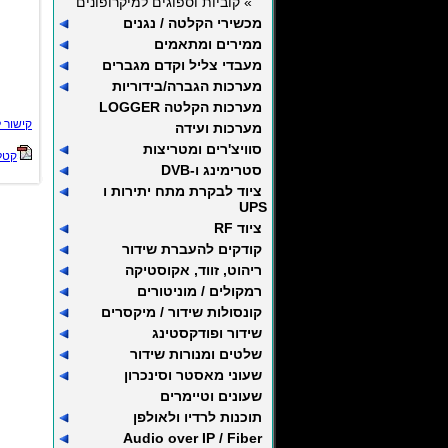
» קוביות וספוגים למיקרופונים
מכשירי הקלטה / נגנים
ממירים ומתאמים
מעבדי צליל וקדם מגברים
מערכות הגברה/בידוריות
מערכות הקלטה LOGGER
קישור 
מערכות ועידה
סוויצ'רים ומטריצות
קטלו
סטרימינג ו-DVB
ציוד לבקרת מתח יתירות ו
UPS
ציוד RF
קודקים להעברת שידור
ריהוט, זווד, אקוסטיקה
רמקולים / מוניטורים
קונסולות שידור / מיקסרים
שידור ופודקסטינג
שלטים ומנורות שידור
שעוני מאסטר וסינכרון
שעונים וטיימרים
תוכנות לרדיו ולאולפן
Audio over IP / Fiber