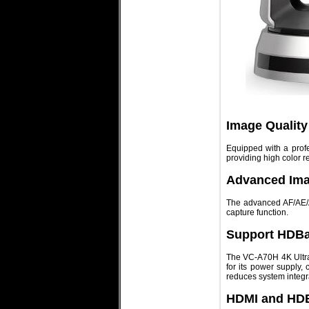
Image Quality
Equipped with a prof
providing high color r
Advanced Ima
The advanced AF/AE/AW
capture function.
Support HDBa
The VC-A70H 4K Ultr
for its power supply, 
reduces system integra
HDMI and HDB