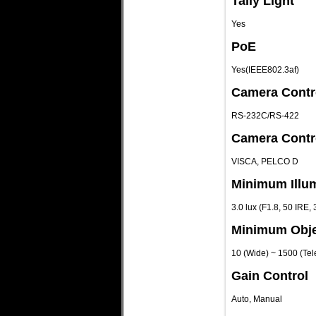
Tally Light
Yes
PoE
Yes(IEEE802.3af)
Camera Contro
RS-232C/RS-422
Camera Contr
VISCA, PELCO D
Minimum Illu
3.0 lux (F1.8, 50 IRE, 
Minimum Obje
10 (Wide) ~ 1500 (Te
Gain Control
Auto, Manual