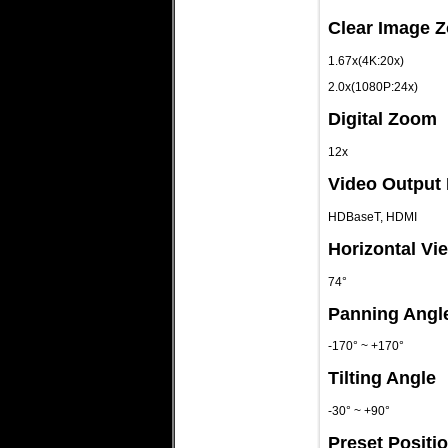
Clear Image 
1.67x(4K:20x)
2.0x(1080P:24x)
Digital Zoom
12x
Video Output 
HDBaseT, HDMI
Horizontal Vi
74°
Panning Angl
-170° ~ +170°
Tilting Angle
-30° ~ +90°
Preset Positi