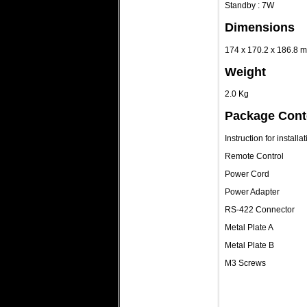
Standby : 7W
Dimensions
174 x 170.2 x 186.8 mm
Weight
2.0 Kg
Package Cont
Instruction for installa
Remote Control
Power Cord
Power Adapter
RS-422 Connector
Metal Plate A
Metal Plate B
M3 Screws