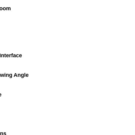
Zoom
Interface
ewing Angle
e
ons