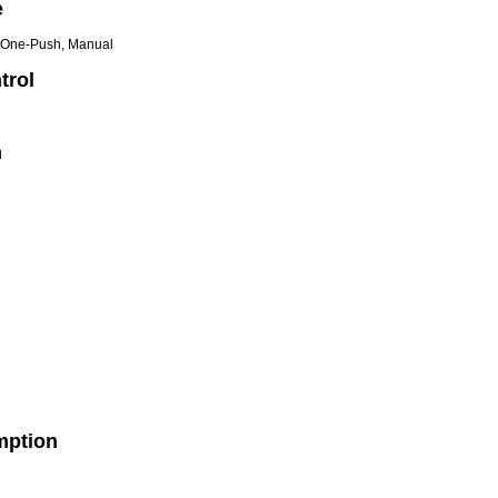
e
, One-Push, Manual
trol
m
mption