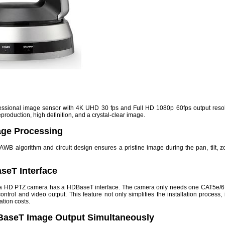
essional image sensor with 4K UHD 30 fps and Full HD 1080p 60fps output reso
eproduction, high definition, and a crystal-clear image.
ge Processing
B algorithm and circuit design ensures a pristine image during the pan, tilt, 
seT Interface
a HD PTZ camera has a HDBaseT interface. The camera only needs one CAT5e/6
control and video output. This feature not only simplifies the installation process, 
tion costs.
aseT Image Output Simultaneously