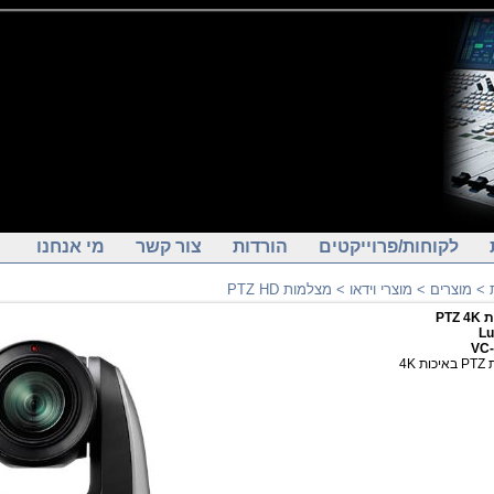
לקוחות/פרוייקטים
הורדות
צור קשר
מי אנחנו
מצלמות PTZ HD
>
מוצרי וידאו
>
מוצרים
>
למת
L
VC
למת