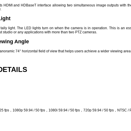
 HDMI and HDBaseT interface allowing two simultaneous image outputs with th
.
Light
ally light. The LED lights turn on when the camera is in operation. This is an ess
st studio or any applications with more than two PTZ cameras.
ewing Angle
oramic 74° horizontal field of view that helps users achieve a wider viewing area
DETAILS
 25 fps，1080p 59.94 / 50 fps，1080i 59.94 / 50 fps，720p 59.94 / 50 fps，NTSC / 