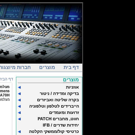
דף בית
מוצרים
חברות מיוצגות
דף הבית
מוצרים
אוזניות
מצ PTZ 4K
umens
בדיקה ומדידה / ניטור
-A70H
בקרה שליטה ואביזרים
מצ PTZ באיכות 4K
הייברידים לטלפון וטלפוניה
זרועות ומעמדים
חווט, מחברים PATCH
יחידות שדרים / IFB
כרטיסי קול/ממשקי הקלטה