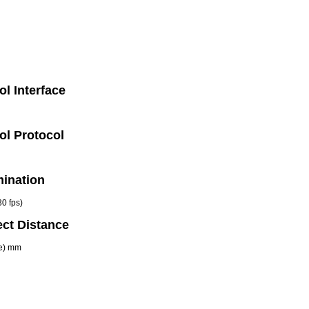
l Interface
ol Protocol
mination
30 fps)
ct Distance
le) mm