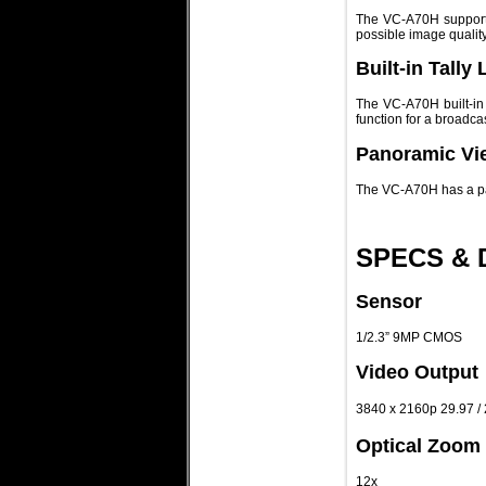
The VC-A70H supports
possible image quality
Built-in Tally 
The VC-A70H built-in t
function for a broadca
Panoramic Vi
The VC-A70H has a pan
SPECS & 
Sensor
1/2.3” 9MP CMOS
Video Output
3840 x 2160p 29.97 /
Optical Zoom
12x