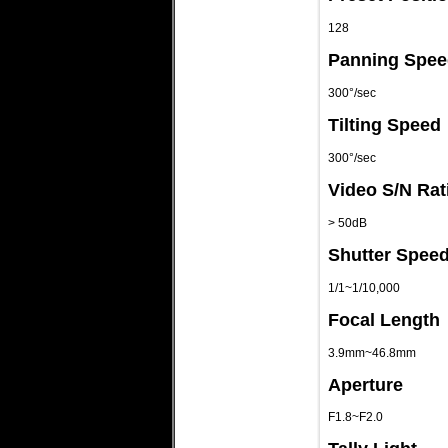
128
Panning Spee
300°/sec
Tilting Speed
300°/sec
Video S/N Rat
> 50dB
Shutter Spee
1/1~1/10,000
Focal Length
3.9mm~46.8mm
Aperture
F1.8~F2.0