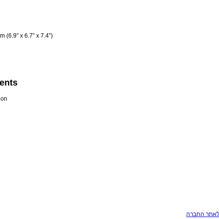
 (6.9” x 6.7” x 7.4”)
ents
tion
לאתר החברה