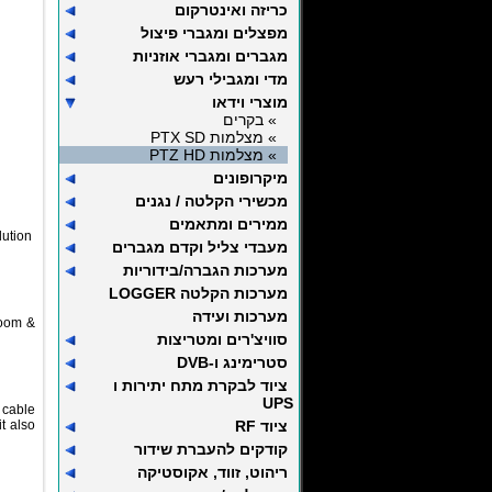
כריזה ואינטרקום
מפצלים ומגברי פיצול
מגברים ומגברי אוזניות
מדי ומגבילי רעש
מוצרי וידאו
» בקרים
» מצלמות PTX SD
» מצלמות PTZ HD
מיקרופונים
מכשירי הקלטה / נגנים
ממירים ומתאמים
lution
מעבדי צליל וקדם מגברים
מערכות הגברה/בידוריות
מערכות הקלטה LOGGER
מערכות ועידה
zoom &
סוויצ'רים ומטריצות
סטרימינג ו-DVB
ציוד לבקרת מתח יתירות ו
UPS
 cable
it also
ציוד RF
קודקים להעברת שידור
ריהוט, זווד, אקוסטיקה