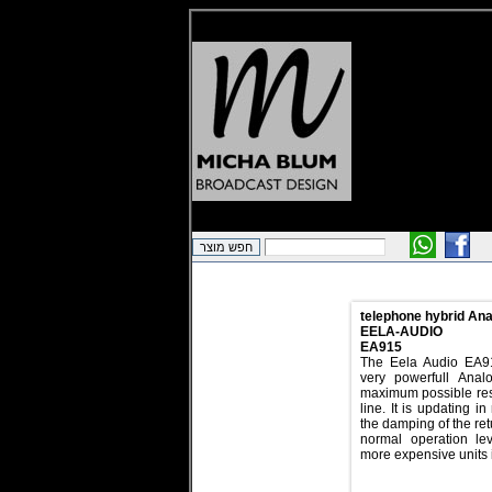
telephone hybrid Ana
EELA-AUDIO
EA915
The Eela Audio EA91
very powerfull Anal
maximum possible resu
line. It is updating 
the damping of the ret
normal operation le
more expensive units 