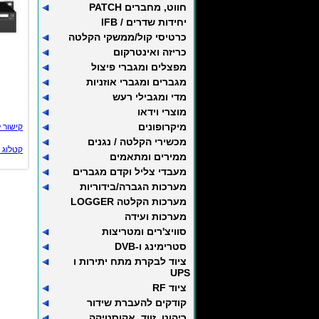
חווט, מחברים PATCH
יחידות שדרים / IFB
כרטיסי קול/ממשקי הקלטה
כריזה ואינטרקום
מפצלים ומגברי פיצול
מגברים ומגברי אוזניות
מדי ומגבילי רעש
מוצרי וידאו
מיקרופונים
קישור 
מכשירי הקלטה / נגנים
קטלוג 
ממירים ומתאמים
מעבדי צליל וקדם מגברים
מערכות הגברה/בידוריות
מערכות הקלטה LOGGER
מערכות ועידה
סוויצ'רים ומטריצות
סטרימינג ו-DVB
ציוד לבקרת מתח יתירות ו
UPS
ציוד RF
קודקים להעברת שידור
ריהוט, זווד, אקוסטיקה