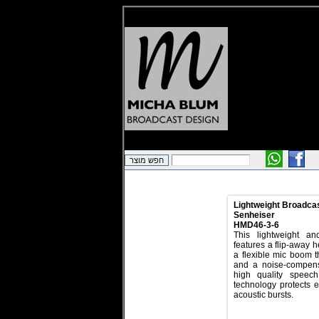
Lightweight Broadca
Senheiser
HMD46-3-6
This lightweight a
features a flip-away 
a flexible mic boom t
and a noise-compens
high quality speech
technology protects e
acoustic bursts.