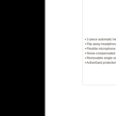
• 2-piece automatic h
• Flip-away headpho
• Flexible microphon
• Noise-compensated
• Removable single-s
• ActiveGard protectio