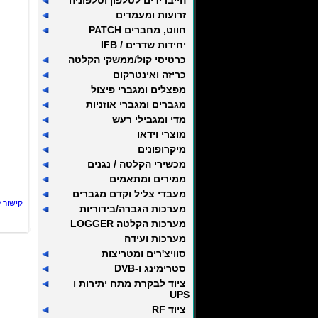
הייברידים לטלפון וטלפוניה
זרועות ומעמדים
חווט, מחברים PATCH
יחידות שדרים / IFB
כרטיסי קול/ממשקי הקלטה
כריזה ואינטרקום
מפצלים ומגברי פיצול
מגברים ומגברי אוזניות
מדי ומגבילי רעש
מוצרי וידאו
מיקרופונים
מכשירי הקלטה / נגנים
ממירים ומתאמים
מעבדי צליל וקדם מגברים
קישור 
מערכות הגברה/בידוריות
מערכות הקלטה LOGGER
מערכות ועידה
סוויצ'רים ומטריצות
סטרימינג ו-DVB
ציוד לבקרת מתח יתירות ו
UPS
ציוד RF