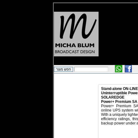
Stand-alone ON-LINE
Uninterruptible Powe
SOLAREDGE
Power+ Premium SA
Power+ Premium SA 
online UPS system wi
With a uniquely light
efficiency ratings, t
backup power under a