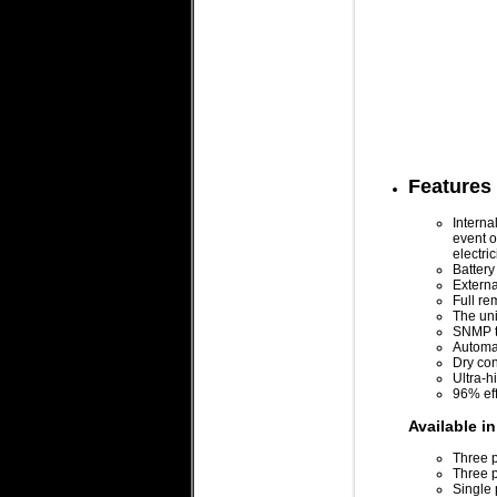
Features
Interna
event o
electric
Battery
Externa
Full r
The uni
SNMP t
Automa
Dry con
Ultra-h
96% eff
Available i
Three p
Three p
Single 