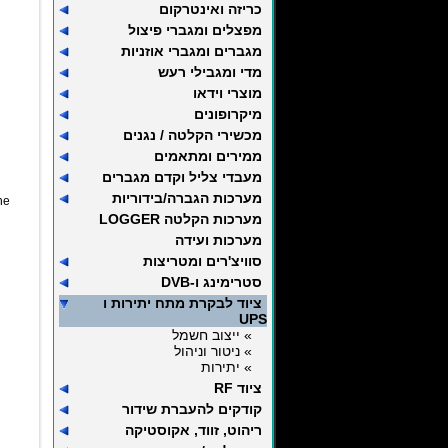
כריזה ואינטרקום
מפצלים ומגברי פיצול
מגברים ומגברי אוזניות
מדי ומגבילי רעש
מוצרי וידאו
מיקרופונים
מכשירי הקלטה / נגנים
ממירים ומתאמים
מעבדי צליל וקדם מגברים
מערכות הגברה/בידוריות
he
מערכות הקלטה LOGGER
מערכות ועידה
סוויצ'רים ומטריצות
סטרימינג ו-DVB
ציוד לבקרת מתח יתירות ו
UPS
» ייצוב חשמל
» ניטור וניהול
» יתירות
ציוד RF
קודקים להעברת שידור
ריהוט, זווד, אקוסטיקה