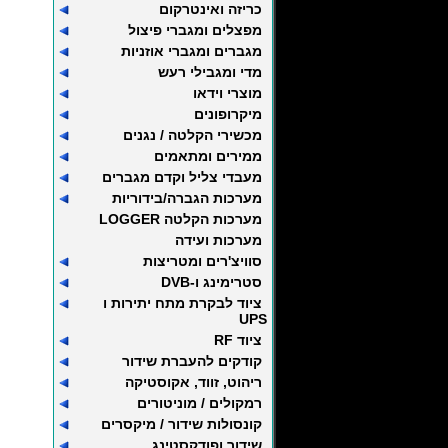
כריזה ואינטרקום
מפצלים ומגברי פיצול
מגברים ומגברי אוזניות
מדי ומגבילי רעש
מוצרי וידאו
מיקרופונים
מכשירי הקלטה / נגנים
ממירים ומתאמים
מעבדי צליל וקדם מגברים
מערכות הגברה/בידוריות
מערכות הקלטה LOGGER
מערכות ועידה
סוויצ'רים ומטריצות
סטרימינג ו-DVB
ציוד לבקרת מתח יתירות ו
UPS
ציוד RF
קודקים להעברת שידור
ריהוט, זווד, אקוסטיקה
רמקולים / מוניטורים
קונסולות שידור / מיקסרים
שידור ופודקסטינג