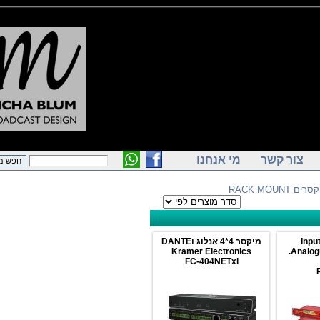
ור קשר
מי אנחנו
> ם
מיקסר 4*4 אנלוג וDANTE
Kramer Electronics
An
FC-404NETxl