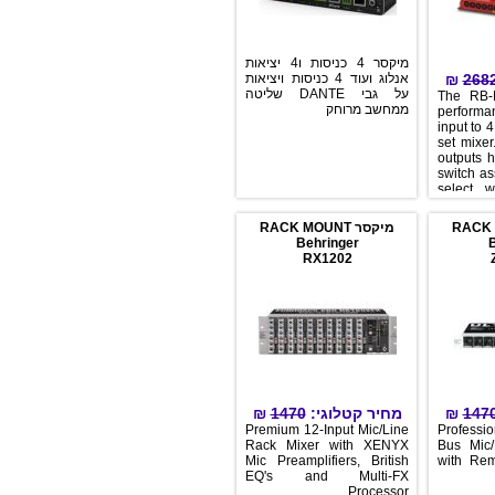
מיקסר 4 כניסות ו4 יציאות
אנלוג ועוד 4 כניסות ויציאות
₪
על גבי DANTE שליטה
The
ממחשב מרוחק
per
inpu
set 
out
swit
sel
inpu
by 
מיקסר RACK MOUNT
swit
Behringer
sou
RX1202
any 
swit
scre
pane
can
ch
₪
1470
מחיר קטלוגי:
₪
Premium 12-Input Mic/Line
Prof
Rack Mixer with XENYX
Bus
Mic Preamplifiers, British
wit
EQ's and Multi-FX
Processor.