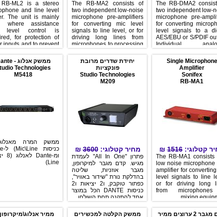
 RB-ML2 is a stereo
The RB-MA2 consists of
The RB-DMA2 consist
ophone and line level
two independent low-noise
two independent low-n
ter. The unit is mainly
microphone pre-amplifiers
microphone pre-amplif
d where assistance
for converting mic level
for converting microp
h level control is
signals to line level, or for
level signals to a dig
ired, for protection of
driving long lines from
AES/EBU or S/PDIF out
r inputs and to prevent
microphones to processing
Individual analo
ortion. Ideal for news-
equipment.
balanced line level ou
hs, and the input to PC
are also produced for 
Single Microphon
יחידת שדרים מרובת
ממשק אנלוג - Dante
stations, it provides an
for example, to f
Amplifier
פונקציות
tudio Technologies
omical level control
talkback systems. The 
M5418
Studio Technologies
Sonifex
solution.
can either be used as
M209
RB-MA1
independent microp
amplifiers, or one mic 
can be copied to 
channels of the dig
ou
ר קטלוגי:
1516
₪
מחיר קטלוגי:
3600
₪
כניסות
ומ-Dante 
The RB-MA1 consists 
פתרון "All In One" לעמדת
Line)
low noise microphone 
מגיש. קדם מגבר למיקרופון,
amplifier for convertin
מגבר אוזניות, שליטה
level signals to line l
בהדלקת נורת "שידור באוויר",
or for driving long l
כפתור טוקבק, ו2 יציאות ו2
from microphones
כניסות DANTE הכל במוצר
mixing equipm
אחד להתקנה תחת השולחן
קדם מגבר 2 ערוצים ממיר
ממשק הקלטה למכשירים
ממיר אנלוג\מיקרופון 