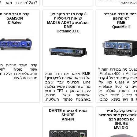
ה 24bit
וכיום מיוצרת רק ע"י 
ביעיית קדם מגברים
8 קדם מגבר מיקרופון,
קדם מגבר מנורות
כל מנורה נבדקת יד
למיקרופון
יציאות דיגיטליות
SAMSON
לאבטחת איכות. המנ
RME
ואנלוגיות, MADI & ADAT
C-Valve
מוכרת לרבים מאיתנו ממ
RME
QuadMic II
גיטרה מובילים. סאונ
Octamic XTC
וייחודי, שליטה ב"א
המנורה" ושימוש דו
למיקרופונים 
את TubePre לקד
המוביל והכלכלי ביותר לא
ההקלטות שלכם.
קדם מגבר מנורות מקצ
QuadMic ניחן במידות זהות ל
אשר מוסיף להקל
– Multiface ו- Fireface 400.
RME מציגה את הדור הבא
הדיגיטלית את הצליל הח
זהו מארז קומפקטי בעל 4 קדם
של הפראה-אמפים למיקרופון \
מנורות אנלוגיות.
מגברים Class A כמו אלו
Line הכרטיס עבר עיצוב
המצויים ב- Fireface 800
מחדש והתוספת שמייד בולטת
כה בהזנת סוללה או
לעין היא מסך ה-TFT החדש
 רכב ( מצויד בשקע
שמאפשר גישה ותכנות,
 !) ו\או בשנאי כמובן,
באמצעות כפתורי השליטה,
ת אותו לפתרון נייד
של כל הפונקציות. המעבד
מושלם. ה- QuadMic מהווה
הפנימי מאפשר לבצע ניתוב
כרטיס קול קל ונייד
ממיר 4 כניסות DANTE
ן גם למעוניינים להרחיב
חופשי של ערוצי הכניסה לכל
טת ערוץ אחד ממחשב
SHURE
גוון כניסות המיקרופון
אחד מערוצי היציאה
או מטלפון חכם
ANI4IN
שלהם בכלל. ה- QuadMic
הדיגיטאליים, בממשקי ADAT,
SHURE
מציע 4 כניסות מאוזנות ו\או
MADI ו-AES, או יציאות
MVI-DIG
כניסות line בשקע קומבו ( גם
האוזניות. הפרה-אמפים
XLR וגם TRS ). כל ערוץ מתוך
והממירים מיוצרים בטכנולוגיות