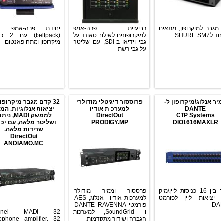
מגבר למיקרופון, מתאים
רביעיית פרה-אמפ
יחידת פרה-אמפ ני
SHURE SM
למיקרופונים לשילוב סאונד על
(beltpack)
גבי וידיאו ב-SDI, עם שליטה
מיקרופון ומתח פאנטום
על גבי רשת
יר אנלוג\מיקרופון ל-
פרוססור דיגיטלי מודולרי
DANTE
למערכות אודיו
יציאות אנלוגיות, המ
CTP Systems
DirectOut
לממשק MADI, נ
DIO1616MAXLR
PRODIGY.MP
ושליטה מלאה, עם יכו
שרידות מלאה.
DirectOut
ANDIAMO.MC
ממיר בין 16 כניסות ליין\מיק
פרססור וממיר מודולרי
-16 יציאות ליין לפורמט
למערכות אודיו - אנלוג, AES,
DA
פורמטי DANTE RAVENNA,
ו- SoundGrid, למערכות
channel MADI
הגברה ושידור מתקדמות.
ophone amplifier, 32