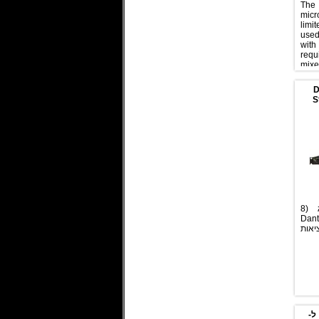
The
micr
limi
use
wit
requ
mixe
dist
boot
work
S
econ
ממשק המרה מאנלוג (8
 Mic\Line) ל-Dante
לאנלוג (8 יציאות
ל-