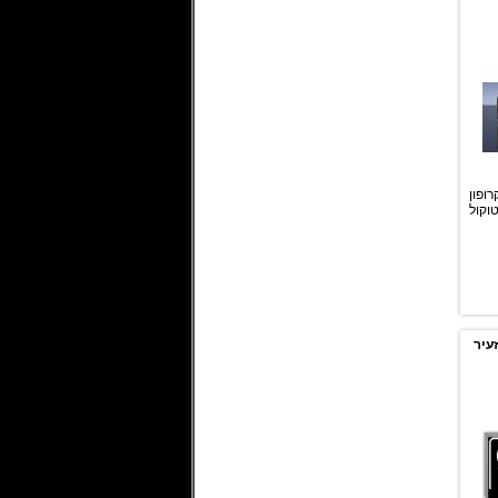
מיקרופון
וקול
עיר