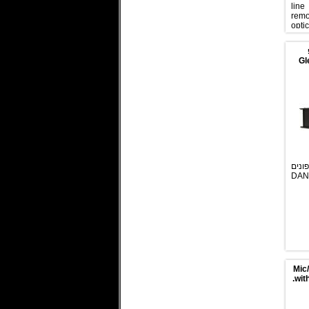
lin
remo
opt
Gl
ונים
 בחיבור DANTE
Mic
wit