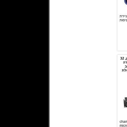
ידת
 עם 2 כניסות
32 קדם מגבר מיקרופון, 32
רה
יתוב
לת
32 
micr