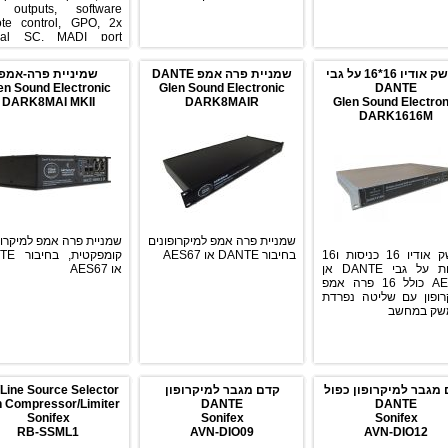
e outputs, software
te control, GPO, 2x
ical SC, MADI port
redundancy
ממשק אודיו 16*16 על גבי
שמניית פרה אמפ DANTE
שמיניית פרה-אמפ
en Sound Electronic
Glen Sound Electronic
DANTE
DARK8MAI MKII
DARK8MAIR
Glen Sound Electron
DARK1616M
שמניית פרה אמפ למיקרופונים
שמניית פרה אמפ למיקרופ
ממשק אודיו 16 כניסות ו16
בחיבור DANTE או AES67
קומפקטית,
יציאות על גבי DANTE אן
או AES67
AES67 כולל 16 פרה אמפ
רופון עם שליטה נפרדת
שק במחשב
מגבר למיקרופון כפול
קדם מגבר למיקרופון
/Line Source Selector
h Compressor/Limiter.
DANTE
DANTE
Sonifex
Sonifex
Sonifex
RB-SSML1
AVN-DIO09
AVN-DIO12