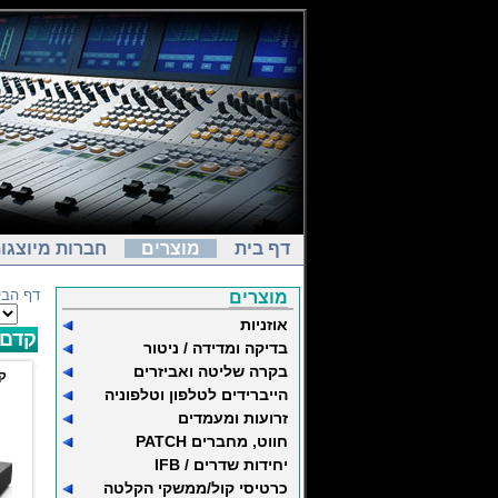
דף בית
מוצרים
חברות מיוצגו
דף הבי
מוצרים
אוזניות
קדם 
בדיקה ומדידה / ניטור
בקרה שליטה ואביזרים
ק
הייברידים לטלפון וטלפוניה
זרועות ומעמדים
חווט, מחברים PATCH
יחידות שדרים / IFB
כרטיסי קול/ממשקי הקלטה