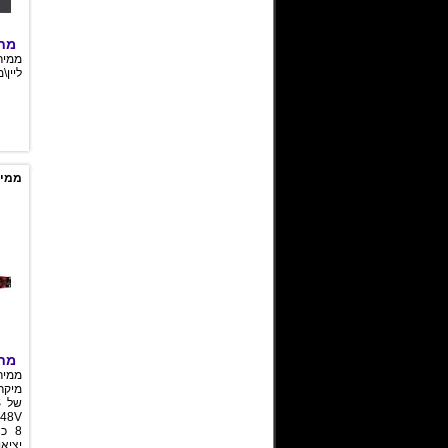
מחי
ליין\מיקרו
מחי
מיקרו