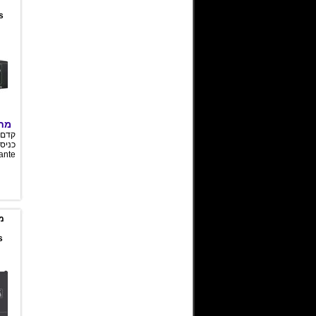
s
מחי
קדם 
ante
s