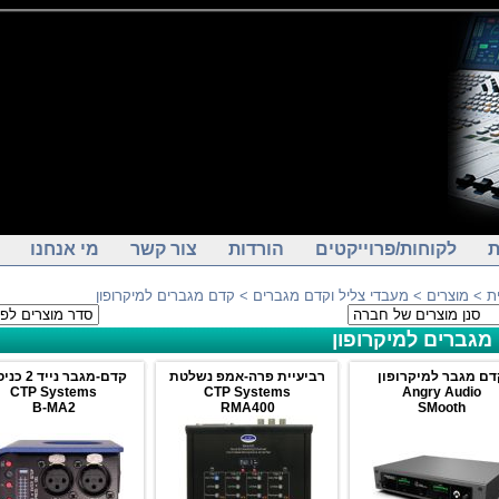
ת
לקוחות/פרוייקטים
הורדות
צור קשר
מי אנחנו
ת
>
מוצרים
>
מעבדי צליל וקדם מגברים
> קדם מגברים למיקרופון
מגברים למיקרופון
דם מגבר למיקרופון
רביעיית פרה-אמפ נשלטת
קדם-מגבר נייד 2 כניסות
CTP Systems
CTP Systems
Angry Audio
B-MA2
RMA400
SMooth