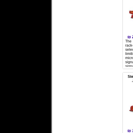
₪
The
rac
sele
lim
micr
sig
sig
moni
the
St
mix
outp
used
level
exa
₪