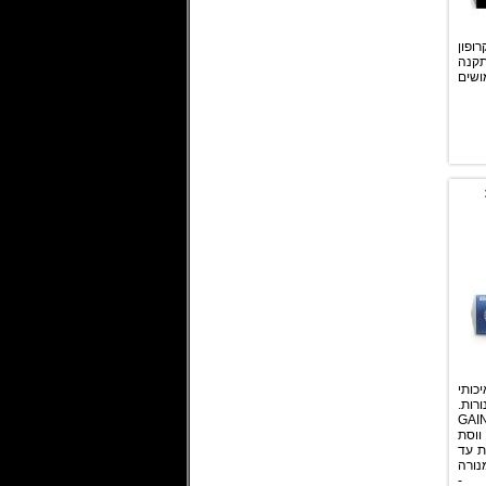
ופון
 להתקנה
ושים
ותי
כ DI מנורות.
בר לווסת ה GAIN
וסת
ות עד
נורה
 -