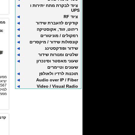
ציוד לבקרת מתח יתירות ו
UPS
ציוד RF
קודקים להעברת שידור
ריהוט, זווד, אקוסטיקה
ic
רמקולים / מוניטורים
קונסולות שידור / מיקסרים
שידור ופודקסטינג
שלטים ומנורות שידור
שעוני מאסטר וסינכרון
שעונים וטיימרים
תוכנות לרדיו ולאולפן
Audio over IP / Fiber
Video / Visual Radio
למיק
מממ
קדם 