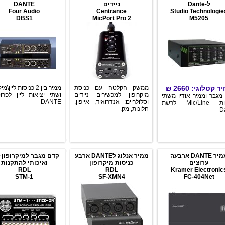
ל-Dante
ניידים
DANTE
Four Audio
Centrance
Studio Technologie
DBS1
MicPort Pro 2
M5205
ר קטלוגי:
2660
₪
ממשק הקלטה עם כניסת
ממיר בין 2 כניסות ליין\
מיקרופון למכשירים ניידים
ושתי יציאות ליין לפרוט
מגבר וממיר אודיו משתי
וסלולריים: אנדרואיד, אייפון,
DANTE
כניסות Mic/Line לרשת
חלונות, מק.
D
ממיר DANTE ארבעה
ממיר אנלוג לDANTE ארבע
קדם מגבר למיקרופון ז
ערוצים
כניסות מיקרופון
ואיכותי להתקנות
RDL
RDL
Kramer Electronic
STM-1
SF-XMN4
FC-404Net