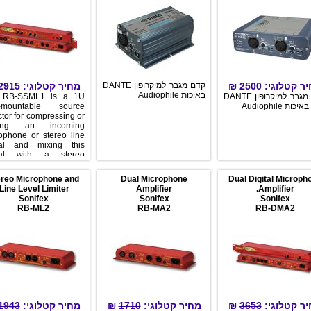
ר קטלוגי:
2500
₪
קדם מגבר למיקרופון DANTE
מחיר קטלוגי:
2915
באיכות Audiophile
קדם מגבר למיקרופון DANTE
 RB-SSML1 is a 1U
כות Audiophile
k-mountable source
ctor for compressing or
iting an incoming
ophone or stereo line
nal and mixing this
nal with a stereo
tor input, which can
n be metered and
ereo Microphone and
Dual Microphone
Dual Digital Microph
ed to two headphone
Line Level Limiter.
Amplifier
Amplifier.
uts. The unit is mainly
Sonifex
Sonifex
Sonifex
 in situations where
RB-ML2
RB-MA2
RB-DMA2
 control is required, for
mple in voiceover
applications.
ר קטלוגי:
3653
₪
מחיר קטלוגי:
1710
₪
מחיר קטלוגי:
1943