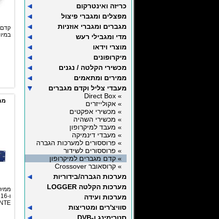
כריזה ואינטרקום
מפצלים ומגברי פיצול
מגברים ומגברי אוזניות
קדם 
במיוחד ל7
מדי ומגבילי רעש
מוצרי וידאו
מיקרופונים
מכשירי הקלטה / נגנים
ממירים ומתאמים
מעבדי צליל וקדם מגברים
» Direct Box
ממ
» אקולייזרים
» מכשירי אפקטים
» מכשירי השהיה
» מעבד למיקרופון
» מעבדי דינמיקה
» פרוססורים למערכות הגברה
» פרוססורים לשידור
» קדם מגברים למיקרופון
» קרוסאובר Crossover
מערכות הגברה/בידוריות
מערכות הקלטה LOGGER
ו
מערכות ועידה
NTE
סוויצ'רים ומטריצות
סטרימינג ו-DVB