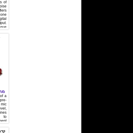
s of
oise
iers
hone
ital
put.
gue
tputs
use,
e
eed
unit
 two
hone
input
both
ital
tput.
מחי
of a
pre-
g mic
evel,
ines
 to
ent.