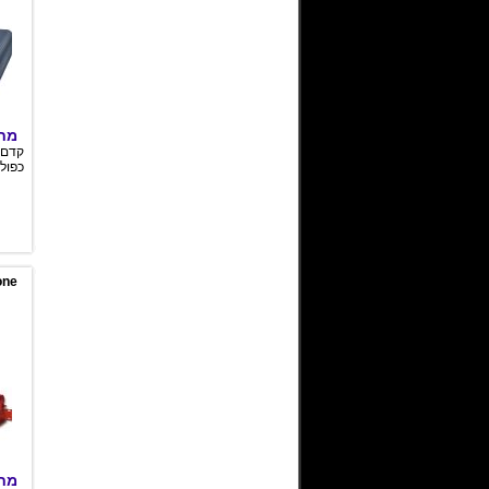
מחי
כפול באי
one
מחי