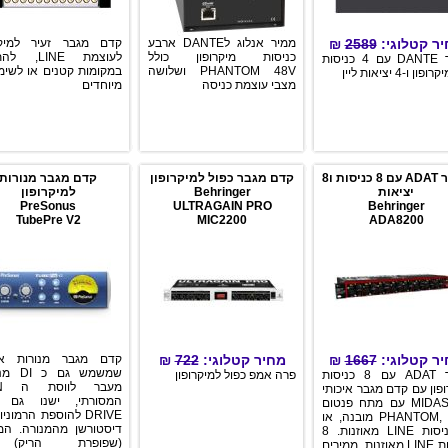
ר קטלוגי:
2589
₪
ממיר אנלוג לDANTE ארבע
קדם מגבר זעיר למיקר
כניסות מיקרופון כולל
לעוצמת LINE,
ממיר DANTE עם 4 כניסות
PHANTOM 48V ושלושה
במקומות קטנים או לשימ
פון ו-4 יציאות ליין
מצבי עוצמת כניסה
מיוחדים
ממיר ADAT עם 8 כניסות ו8
קדם מגבר כפול למיקרופון
קדם מגבר מנורות
יציאות
Behringer
למיקרופון
PreSonus
ULTRAGAIN PRO
Behringer
TubePre V2
MIC2200
ADA8200
ר קטלוגי:
1667
₪
מחיר קטלוגי:
722
₪
קדם מגבר מנורות איכ
שמשמש גם 
ממיר ADAT עם 8 כניסות
פרה אמפ כפול למיקרופון
מע
פון עם קדם מגבר איכותי
המסורתי, ישנו גם ו
של MIDAS עם מתח פנטום
DRIVE להוספת הרמוני
PHANTOM, 48V מובנה, או
דיסטורשן מהמנורה. המ
8 כניסות LINE מאוזנות. 8
(שפופרת הריק)
יציאות LINE מאוזנות. ממירים