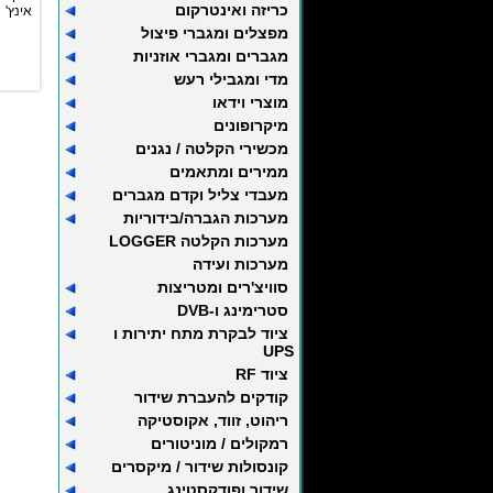
כריזה ואינטרקום
אינץ'
מפצלים ומגברי פיצול
מגברים ומגברי אוזניות
מדי ומגבילי רעש
מוצרי וידאו
מיקרופונים
מכשירי הקלטה / נגנים
ממירים ומתאמים
מעבדי צליל וקדם מגברים
מערכות הגברה/בידוריות
מערכות הקלטה LOGGER
מערכות ועידה
סוויצ'רים ומטריצות
סטרימינג ו-DVB
ציוד לבקרת מתח יתירות ו
UPS
ציוד RF
קודקים להעברת שידור
ריהוט, זווד, אקוסטיקה
רמקולים / מוניטורים
קונסולות שידור / מיקסרים
שידור ופודקסטינג