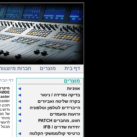
דף בית
מוצרים
חברות מיוצגות
דף הבית
מוצרים
אוזניות
מיקרופ
RØDE
בדיקה ומדידה / ניטור
caster
בקרה שליטה ואביזרים
תוכנן 
הייברידים לטלפון וטלפוניה
גדוש ב
זרועות ומעמדים
של ממב
מיוחד 
חווט, מחברים PATCH
לרעשי 
יחידות שדרים / IFB
מבטל א
כרטיסי קול/ממשקי הקלטה