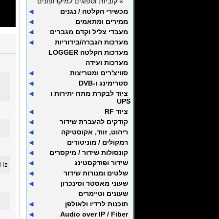
» קוביות וספוגים למיקרופונים
מכשירי הקלטה / נגנים
ממירים ומתאמים
מעבדי צליל וקדם מגברים
מערכות הגברה/בידוריות
מערכות הקלטה LOGGER
מערכות ועידה
סוויצ'רים ומטריצות
סטרימינג ו-DVB
ציוד לבקרת מתח יתירות ו
UPS
ציוד RF
קודקים להעברת שידור
ריהוט, זווד, אקוסטיקה
רמקולים / מוניטורים
קונסולות שידור / מיקסרים
שידור ופודקסטינג
שלטים ומנורות שידור
שעוני מאסטר וסינכרון
שעונים וטיימרים
תוכנות לרדיו ולאולפן
Audio over IP / Fiber