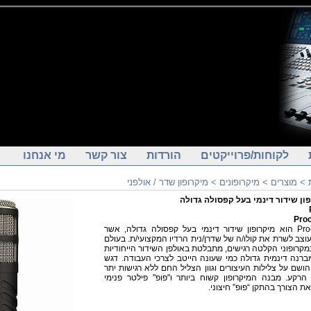
לקוחות/פרוייקטים
הורדות
צור קשר
מי אנחנו
>
מוצרים
>
מיקרופונים
>
מיקרופון שדר / אולפני
ון שידור דינמי בעל קפסולה גדולה
Pro
Procaster הוא מיקרופון שידור דינמי בעל קפסולה גדולה, אשר
ועוצב לשרת את קולו/ה של שדרן/נית הרדיו המקצועי/ת. בעולם
מקרופוני הקלטה רגישים, מתבלטת באולפן השידור הייחודיות
רנה דינמית גדולה כמי שעונה הייטב לצרכי העבודה. דגש
הושם על צלילות העיצורים וגוון הצליל החם ללא רגישות יתר
הרקע. מבנה המיקרופון קשוח ביותר ו"פופ" פילטר פנימי
ת הצורך בהתקן “פופ” חיצוני.